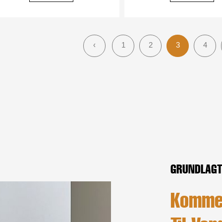
‹
1
2
3
4
GRUNDLAGT
Komme