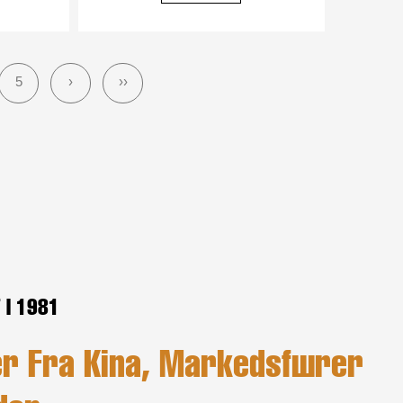
5
›
››
 I 1981
r Fra Kina, Markedsfører