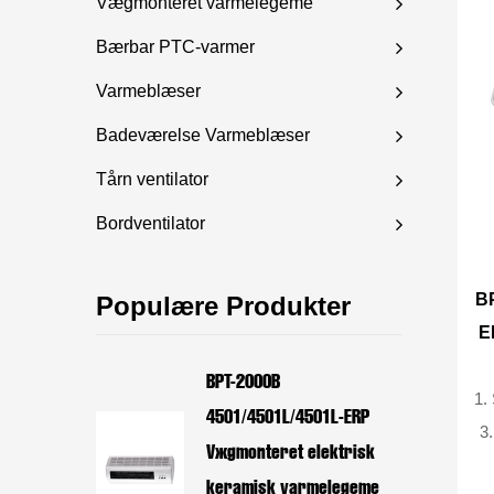
Vægmonteret varmelegeme
Bærbar PTC-varmer
Varmeblæser
Badeværelse Varmeblæser
Tårn ventilator
Bordventilator
B
Populære Produkter
E
BPT-2000B
1. St
4501/4501L/4501L-ERP
3. U
Vægmonteret elektrisk
keramisk varmelegeme