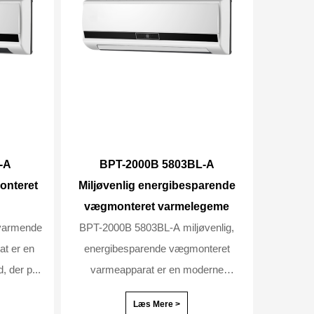
-A
BPT-2000B 5803BL-A
onteret
Miljøvenlig energibesparende
vægmonteret varmelegeme
varmende
BPT-2000B 5803BL-A miljøvenlig,
t er en
energibesparende vægmonteret
 der p...
varmeapparat er en moderne
elektrisk...
Læs Mere >