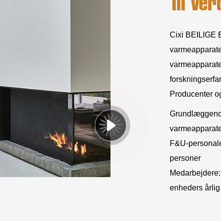
Til Ver
Cixi BEILIGE El
varmeapparater
varmeapparate
forskningserfa
Producenter
o
Grundlæggende 
varmeapparater
F&U-personale:
personer
Medarbejdere:
enheders årlig