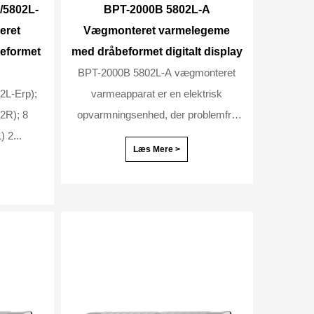
/5802L-
BPT-2000B 5802L-A
eret
Vægmonteret varmelegeme
eformet
med dråbeformet digitalt display
BPT-2000B 5802L-A vægmonteret
02L-Erp);
varmeapparat er en elektrisk
02R); 8
opvarmningsenhed, der problemfrit
timers timer (For 5802L) 2...
komb...
Læs Mere >