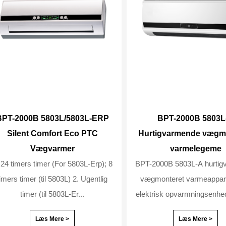
BPT-2000B 5803L/5803L-ERP
BPT-2000B 5803L
Silent Comfort Eco PTC
Hurtigvarmende vægm
Vægvarmer
varmelegeme
 24 timers timer (For 5803L-Erp); 8
BPT-2000B 5803L-A hurtig
imers timer (til 5803L) 2. Ugentlig
vægmonteret varmeappara
timer (til 5803L-Er...
elektrisk opvarmningsenhed,
Læs Mere >
Læs Mere >