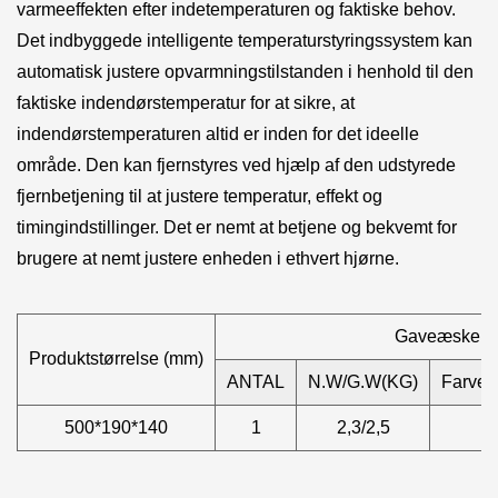
varmeeffekten efter indetemperaturen og faktiske behov.
Det indbyggede intelligente temperaturstyringssystem kan
automatisk justere opvarmningstilstanden i henhold til den
faktiske indendørstemperatur for at sikre, at
indendørstemperaturen altid er inden for det ideelle
område. Den kan fjernstyres ved hjælp af den udstyrede
fjernbetjening til at justere temperatur, effekt og
timingindstillinger. Det er nemt at betjene og bekvemt for
brugere at nemt justere enheden i ethvert hjørne.
Gaveæske
Produktstørrelse (mm)
ANTAL
N.W/G.W(KG)
Farvek
500*190*140
1
2,3/2,5