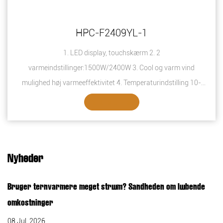
HPC-F2409YL-1
1. LED display, touchskærm 2. 2
varmeindstillinger:1500W/2400W 3. Cool og varm vind
mulighed høj varmeeffektivitet 4. Temperaturindstilling 10-
49℃ ...
SE DETALJER
Nyheder
Bruger tårnvarmere meget strøm? Sandheden om løbende
omkostninger
08 Jul, 2026