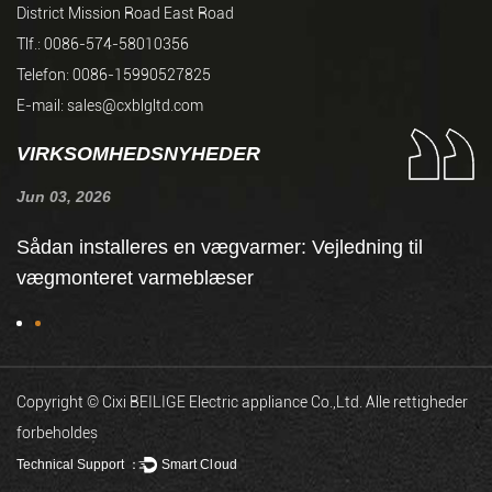
District Mission Road East Road
Tlf.: 0086-574-58010356
Telefon: 0086-15990527825
E-mail:
sales@cxblgltd.com
VIRKSOMHEDSNYHEDER
Jun 03, 2026
Ju
Sådan installeres en vægvarmer: Vejledning til
H
vægmonteret varmeblæser
g
Copyright © Cixi BEILIGE Electric appliance Co.,Ltd. Alle rettigheder
forbeholdes
Technical Support ：
Smart Cloud