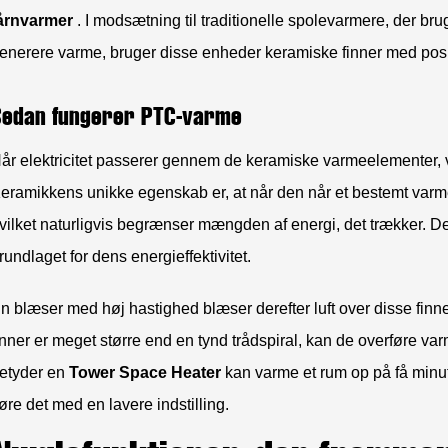
årnvarmer
. I modsætning til traditionelle spolevarmere, der bru
enerere varme, bruger disse enheder keramiske finner med posit
Sådan fungerer PTC-varme
år elektricitet passerer gennem de keramiske varmeelementer, v
eramikkens unikke egenskab er, at når den når et bestemt var
vilket naturligvis begrænser mængden af ​​energi, det trækker. 
rundlaget for dens energieffektivitet.
n blæser med høj hastighed blæser derefter luft over disse finne
inner er meget større end en tynd trådspiral, kan de overføre varm
etyder en
Tower Space Heater
kan varme et rum op på få minutt
øre det med en lavere indstilling.