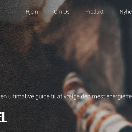
Hjem
Om Os
Produkt
Nyhe
en ultimative guide til at vælge den mest energief
EL