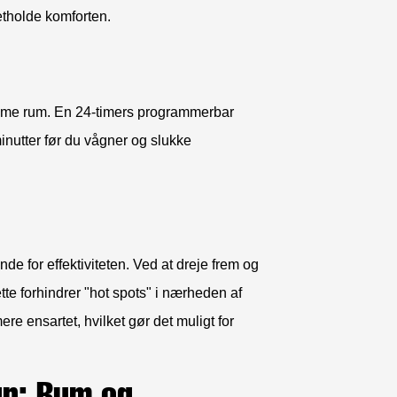
retholde komforten.
tomme rum. En 24-timers programmerbar
minutter før du vågner og slukke
de for effektiviteten. Ved at dreje frem og
te forhindrer "hot spots" i nærheden af ​​
e ensartet, hvilket gør det muligt for
gn: Rum og