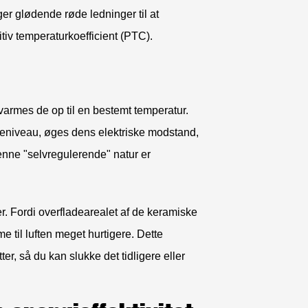
ger glødende røde ledninger til at
iv temperaturkoefficient (PTC).
armes de op til en bestemt temperatur.
meniveau, øges dens elektriske modstand,
Denne "selvregulerende" natur er
r. Fordi overfladearealet af de keramiske
e til luften meget hurtigere. Dette
er, så du kan slukke det tidligere eller