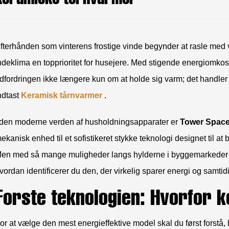
fterhånden som vinterens frostige vinde begynder at rasle med v
ndeklima en topprioritet for husejere. Med stigende energiomkos
dfordringen ikke længere kun om at holde sig varm; det handler
ndtast
Keramisk tårnvarmer
.
 den moderne verden af husholdningsapparater er
Tower Space
ekanisk enhed til et sofistikeret stykke teknologi designet til at b
en med så mange muligheder langs hylderne i byggemarkeder o
vordan identificerer du den, der virkelig sparer energi og samtid
Forstå teknologien: Hvorfor 
or at vælge den mest energieffektive model skal du først forstå,