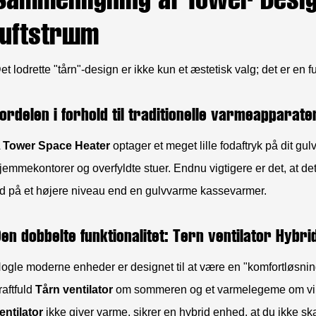
luftstrøm
et lodrette "tårn"-design er ikke kun et æstetisk valg; det er en f
ordelen i forhold til traditionelle varmeapparate
A
Tower Space Heater
optager et meget lille fodaftryk på dit gulv
jemmekontorer og overfyldte stuer. Endnu vigtigere er det, at de
d på et højere niveau end en gulvvarme kassevarmer.
en dobbelte funktionalitet: Tårn ventilator Hybri
ogle moderne enheder er designet til at være en "komfortløsning
raftfuld
Tårn ventilator
om sommeren og et varmelegeme om vi
entilator
ikke giver varme, sikrer en hybrid enhed, at du ikke s