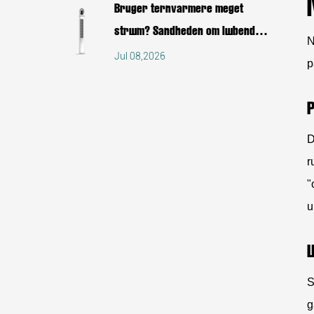
Bruger tårnvarmere meget
strøm? Sandheden om løbende
N
omkostninger
Jul 08,2026
p
P
D
r
"
u
Ø
S
g