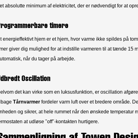
et absolutte minimum af elektricitet, der er nødvendigt for at op
Programmerbare timere
t energieffektivt hjem er et hjem, hvor varme ikke spildes på 
imer giver dig mulighed for at indstille varmeren til at tænde 15 
utomatisk, når du tager på arbejde.
dbredt Oscillation
elvom det kan virke som en luksusfunktion, er oscillation afgøren
ilbage
Tårnvarmer
fordeler varm luft over et bredere område. Det
nheden og sikrer, at hele rummet når den ønskede temperatur mer
ermostaten at udløse "off"-kontakten hurtigere.
Sammenligning af Tower Desi