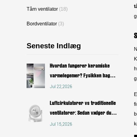
t
Tårn ventilator
(18)
g
Bordventilator
(3)
Seneste Indlæg
N
K
Hvordan fungerer keramiske
h
varmelegemer? Fysikken bag
g
konstante temperaturvarmere
Jul 22,2026
E
Luftcirkulatorer vs traditionelle
f
ventilatorer: Sådan vælger du
b
den rigtige
k
Jul 15,2026
luftcirkulationsventilator