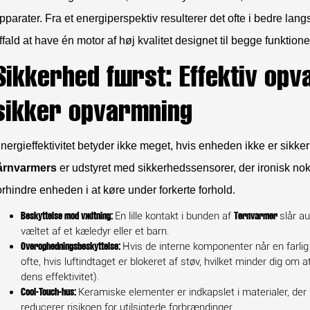
pparater. Fra et energiperspektiv resulterer det ofte i bedre lan
ffald at have én motor af høj kvalitet designet til begge funktione
Sikkerhed først: Effektiv op
sikker opvarmning
nergieffektivitet betyder ikke meget, hvis enheden ikke er sikker
årnvarmers
er udstyret med sikkerhedssensorer, der ironisk nok
orhindre enheden i at køre under forkerte forhold.
En lille kontakt i bunden af
slår a
Beskyttelse mod væltning:
Tårnvarmer
væltet af et kæledyr eller et barn.
Hvis de interne komponenter når en farlig
Overophedningsbeskyttelse:
ofte, hvis luftindtaget er blokeret af støv, hvilket minder dig om
dens effektivitet).
Keramiske elementer er indkapslet i materialer, der 
Cool-Touch-hus:
reducerer risikoen for utilsigtede forbrændinger.