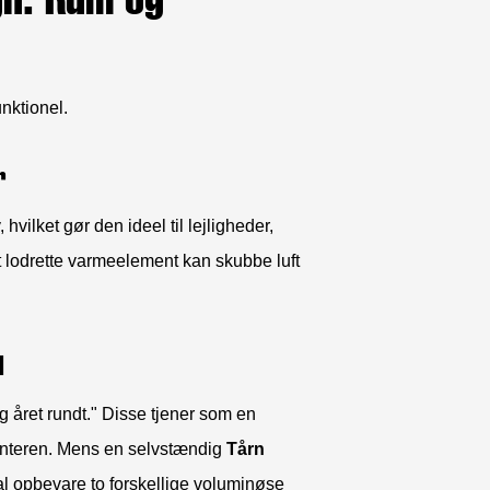
unktionel.
r
, hvilket gør den ideel til lejligheder,
t lodrette varmeelement kan skubbe luft
d
 året rundt." Disse tjener som en
nteren. Mens en selvstændig
Tårn
kal opbevare to forskellige voluminøse