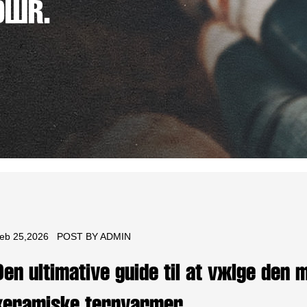
DØR.
eb 25,2026
POST BY ADMIN
Den ultimative guide til at vælge den 
keramiske tårnvarmer