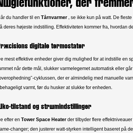
Nøglefunktioner, der fremmer 
år du handler til en
Tårnvarmer
, se ikke kun på watt. De fles
å deres højeste indstilling. Effektiviteten kommer fra, hvordan d
ræcisions digitale termostater
e mest effektive enheder giver dig mulighed for at indstille en sp
ummet når dette mål, slukker varmelegemet automatisk eller går i 
overophedning"-cyklussen, der er almindelig med manuelle var
behageligt varmt, før du husker at slukke for enheden.
ko-tilstand og strømindstillinger
e efter en
Tower Space Heater
der tilbyder flere effektniveau
ame-changer; den justerer watt-styrken intelligent baseret på d