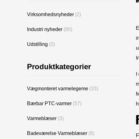
Virksomhedsnyheder
(2)
E
Industri nyheder
(80)
i
Udstilling
(0)
u
I
Produktkategorier
I
m
Vægmonteret varmelegeme
(33)
M
Bærbar PTC-varmer
(57)
h
Varmeblæser
(3)
Badeværelse Varmeblæser
(8)
F