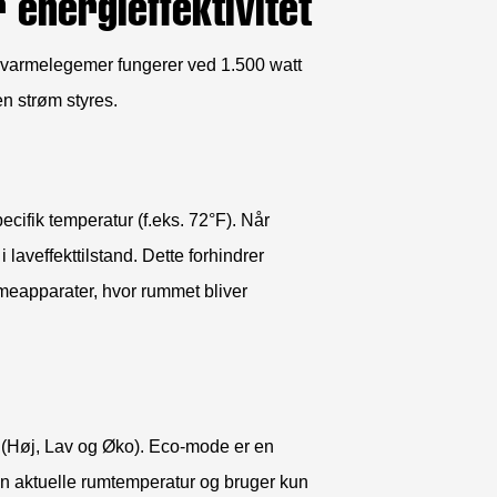
energieffektivitet
te varmelegemer fungerer ved 1.500 watt
en strøm styres.
ecifik temperatur (f.eks. 72°F). Når
laveffekttilstand. Dette forhindrer
meapparater, hvor rummet bliver
er (Høj, Lav og Øko). Eco-mode er en
en aktuelle rumtemperatur og bruger kun