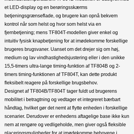
et LED-display og en berøringsskærms
betjeningsgrænseflade, og brugere kan opnå bekvem
kontrol når som helst og hvor som helst via en
fjernbetjening; mens TF804T-modellen giver enkel og
intuitiv fysisk knapbetjening for at imødekomme forskellige
brugeres brugsvaner. Uanset om det drejer sig om høj,
medium og lav vindhastighedsjustering eller i den unikke
15,5-timers ultra-lange timing-funktion af TF804B og 2-
timers timing-funktionen af ​​TF804T, kan dette produkt
fleksibelt reagere på forskellige brugsbehov.
Designet af TF804B/TF804T tager fuldt ud brugerens
mobilitet i betragtning og vedtager et integreret bærbart
håndtag, hvilket gør det nemt at flytte enheden i forskellige
scenarier. Derudover er enhedens aftagelige base ikke kun
nem at rengøre og vedligeholde, men giver også fleksible
placeringsmuligheder for at imødekomme behovene i