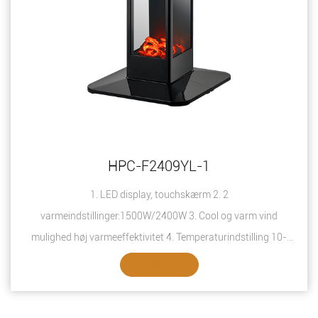
HPC-F2409YL-1
1. LED display, touchskærm 2. 2
varmeindstillinger:1500W/2400W 3. Cool og varm vind
mulighed høj varmeeffektivitet 4. Temperaturindstilling 10-
49℃ ...
SE DETALJER