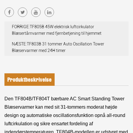
FORRIGE:TF805B 45W elektrisk luftcirkulator
Blæsertårnvarmer med fjernbetjening til hjemmet
NÆSTE:TF803B 31 tommer Auto Oscillation Tower
Blæservarmer med 24H timer
Produktbeskrivelse
Den TF804B/TF804T bærbare AC Smart Standing Tower
Blæservarmer kan med sit 31-tommers moderat højde
design og automatiske oscillationsfunktion opnå all-round
luftcirkulation og sikre ensartet fordeling af
indendørstemperaturen. TF804B-modellen er udstyret med