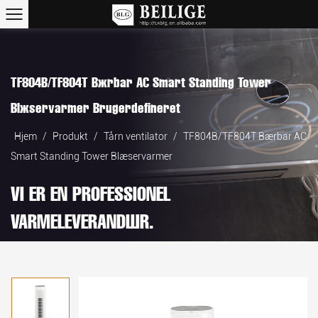
TF804B/TF804T Bærbar AC Smart Standing Tower
Blæservarmer Brugerdefineret
Hjem
/
Produkt
/
Tårn ventilator
/
TF804B/TF804T Bærbar AC
Smart Standing Tower Blæservarmer
VI ER EN PROFESSIONEL
VARMELEVERANDØR.