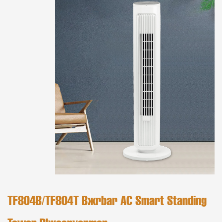
TF804B/TF804T Bærbar AC Smart Standing