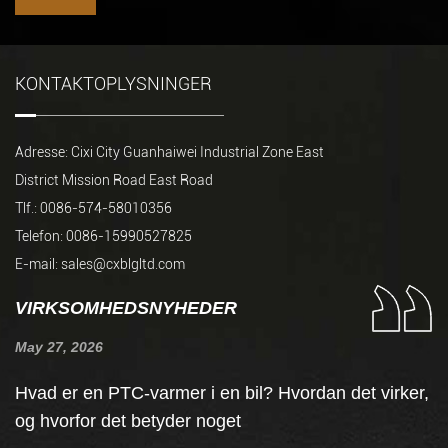
KONTAKTOPLYSNINGER
Adresse: Cixi City Guanhaiwei Industrial Zone East
District Mission Road East Road
Tlf.: 0086-574-58010356
Telefon: 0086-15990527825
E-mail:
sales@cxblgltd.com
VIRKSOMHEDSNYHEDER
May 27, 2026
Ju
Hvad er en PTC-varmer i en bil? Hvordan det virker,
S
og hvorfor det betyder noget
v