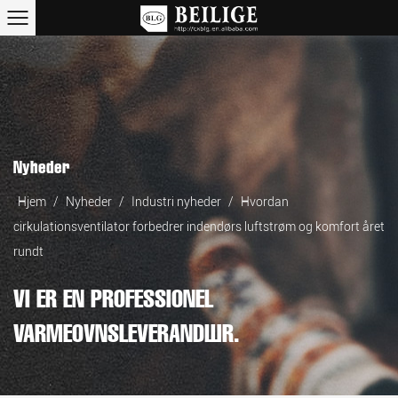
Nyheder
Hjem
/
Nyheder
/
Industri nyheder
/
Hvordan
cirkulationsventilator forbedrer indendørs luftstrøm og komfort året
rundt
VI ER EN PROFESSIONEL
VARMEOVNSLEVERANDØR.