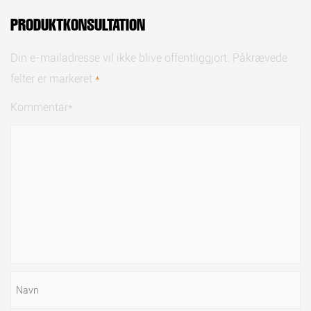
PRODUKTKONSULTATION
Din e-mailadresse vil ikke blive offentliggjort. Påkrævede
felter er markeret
*
Kommentar*