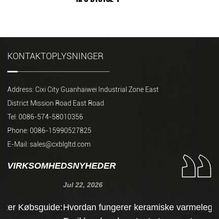
KONTAKTOPLYSNINGER
Address: Cixi City Guanhaiwei Industrial Zone East
District Mission Road East Road
Tel: 0086-574-58010356
Phone: 0086-15990527825
E-Mail:
sales@cxblgltd.com
VIRKSOMHEDSNYHEDER
Jul 22, 2026
Ju
e:
Hvordan fungerer keramiske varmelegemer?
L