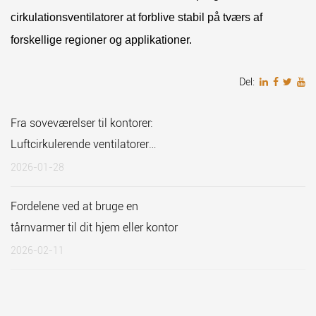
cirkulationsventilatorer at forblive stabil på tværs af
forskellige regioner og applikationer.
Del:
Fra soveværelser til kontorer:
Luftcirkulerende ventilatorer
designet til ethvert rum
2026-01-28
Fordelene ved at bruge en
tårnvarmer til dit hjem eller kontor
2026-02-11