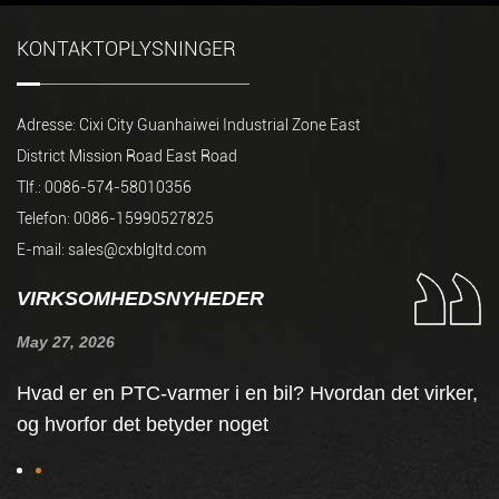
KONTAKTOPLYSNINGER
Adresse: Cixi City Guanhaiwei Industrial Zone East
District Mission Road East Road
Tlf.: 0086-574-58010356
Telefon: 0086-15990527825
E-mail:
sales@cxblgltd.com
VIRKSOMHEDSNYHEDER
May 27, 2026
Ju
Hvad er en PTC-varmer i en bil? Hvordan det virker,
S
og hvorfor det betyder noget
v