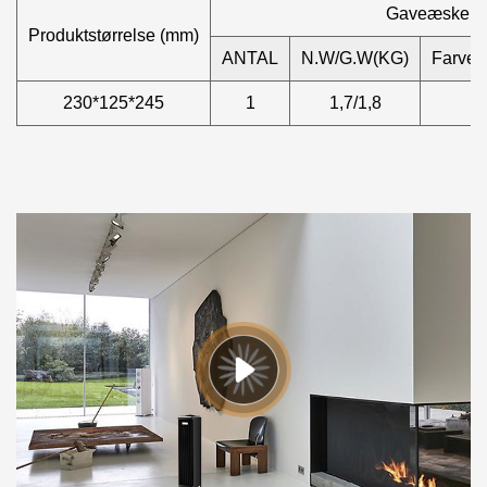
Gaveæske
Produktstørrelse (mm)
ANTAL
N.W/G.W(KG)
Farvek
230*125*245
1
1,7/1,8