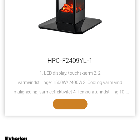
HPC-F2409YL-1
1. LED display, touchskærm 2. 2
varmeindstillinger:1500W/2400W 3. Cool og varm vind
mulighed høj varmeeffektivitet 4. Temperaturindstilling 10-
49℃ ...
SE DETALJER
Nyheder