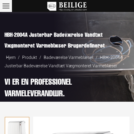
HBH-2004A Justerbar Badeværelse Vandtæt
Vægmonteret Varmeblæser Brugerdefineret
Hjem
/
Produkt
/
Badeværelse Varmeblæser
/
HBH-2004A
Justerbar Badeværelse Vandtæt Vægmonteret Varmeblæser
VI ER EN PROFESSIONEL
VARMELEVERANDØR.